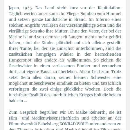
Japan, 1945. Das Land steht kurz vor der Kapitulation.
Täglich werfen amerikanische Flieger Bomben vom Himmel
und setzen ganze Landstriche in Brand. Im Inferno eines
solchen Angriffs verlieren der vierzehnjährige Seita und die
vierjährige Setsuko ihre Mutter. Ohne den Vater, der bei der
Marine ist und von dem sie seit Langem nichts mehr gehört
haben, sind die Kinder plötzlich auf sich alleine gestellt.
Ihrer Tante, bei der sie zunächst unterkommen, sind die
zusätzlichen hungrigen Mäuler in der herrschenden
Hungersnot alles andere als willkommen. So ziehen die
Geschwister in einen verlassenen Bunker und versuchen
dort, auf eigene Faust zu überleben. Allem Leid zum Trotz
setzt Seita alles daran, seiner kleinen Schwester eine
möglichst unbeschwerte Kindheit zu bieten und tatsächlich
verbringen die zwei einige glückliche Wochen. Doch die
furchtbare Realität des unerbittlichen Krieges holt die beiden
bald ein …
Zum Gespräch begrüßen wir Dr. Maike Reinerth, sie ist
Film- und Medienwissenschaftlerin und arbeitet an der
Filmuniversität Babelsberg KONRAD WOLF unter anderem zu
den Themen Animation und Nachhaltigkeit im Film sowie