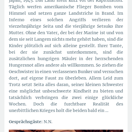
Japan, 1945. Das Land steht kurz vor der Kapitulation.
Täglich werfen amerikanische Flieger Bomben vom
Himmel und setzen ganze Landstriche in Brand. Im
Inferno eines solchen Angriffs verlieren der
vierzehnjährige Seita und die vierjährige Setsuko ihre
Mutter. Ohne den Vater, der bei der Marine ist und von
dem sie seit Langem nichts mehr gehört haben, sind die
Kinder plötzlich auf sich alleine gestellt. Ihrer Tante,
bei der sie zunächst unterkommen, sind die
zusätzlichen hungrigen Mäuler in der herrschenden
Hungersnot alles andere als willkommen. So ziehen die
Geschwister in einen verlassenen Bunker und versuchen
dort, auf eigene Faust zu überleben. Allem Leid zum
Trotz setzt Seita alles daran, seiner kleinen Schwester
eine möglichst unbeschwerte Kindheit zu bieten und
tatsächlich verbringen die zwei einige glückliche
Wochen. Doch die furchtbare Realität des
unerbittlichen Krieges holt die beiden bald ein …
Gesprächsgäste:
N.N.