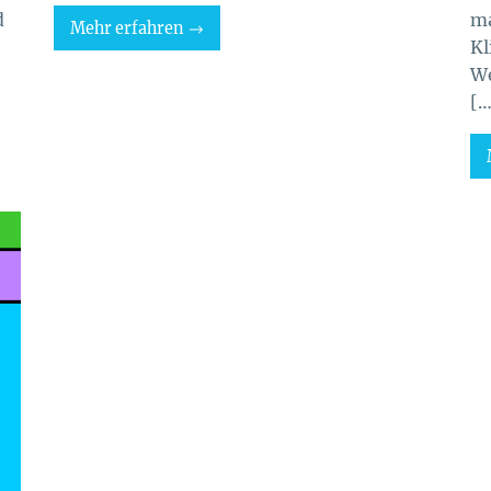
d
ma
Mehr erfahren
Kl
We
[…