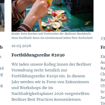
Kinder beim Kochen und Vorbereiten der Mahlzeit Markthalle
23
Neun Kochhalle Neun Am Gemüsestand neben ihrer Kochschule
10.03.2026
rb
Fr
Fortbildungsreihe #2030
n
Ei
Au
Wir laden unsere Kolleg:innen der Berliner
026
Ra
Verwaltung recht herzlich zur
ng
Ch
Fortbildungsreihe #2030 ein. In diesem
Be
Jahr werden wir in Form von Exkursionen
nk
Uh
und Workshops die im
Sc
Nachhaltigkeitsplaner 2026 vorgestellten
n
Se
Berliner Best Practices kennenlernen.
Te