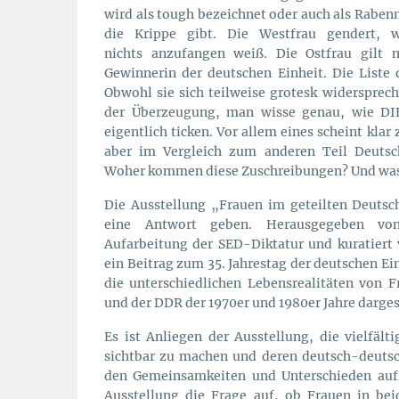
wird als tough bezeichnet oder auch als Rabenmu
die Krippe gibt. Die Westfrau gendert, 
nichts anzufangen weiß. Die Ostfrau gilt m
Gewinnerin der deutschen Einheit. Die Liste 
Obwohl sie sich teilweise grotesk widersprech
der Überzeugung, man wisse genau, wie DI
eigentlich ticken. Vor allem eines scheint klar z
aber im Vergleich zum anderen Teil Deutsch
Woher kommen diese Zuschreibungen? Und was 
Die Ausstellung „Frauen im geteilten Deutsc
eine Antwort geben. Herausgegeben von
Aufarbeitung der SED-Diktatur und kuratiert 
ein Beitrag zum 35. Jahrestag der deutschen Ei
die unterschiedlichen Lebensrealitäten von 
und der DDR der 1970er und 1980er Jahre darges
Es ist Anliegen der Ausstellung, die vielfäl
sichtbar zu machen und deren deutsch-deutsc
den Gemeinsamkeiten und Unterschieden aufz
Ausstellung die Frage auf, ob Frauen in bei