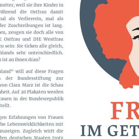
tter, weil sie ihre Kinder in
während die Ostfrau damit
al als Verliererin, mal als
der Zuschreibungen ist lang.
en, zeugen sie doch alle von
E Ostfrau und DIE Westfrau
u sein: Sie ticken alle gleich,
lands sehr unterschiedlich.
ist an ihnen dran?
hland“ will auf diese Fragen
 der Bundesstiftung zur
von Clara Marz ist die Schau
nheit. Auf 20 Plakaten werden
Frauen in der Bundesrepublik
tellt.
tigen Erfahrungen von Frauen
he Lebenswirklichkeiten mit
uzeigen. Zugleich wirft die
den deutschen Staaten trotz