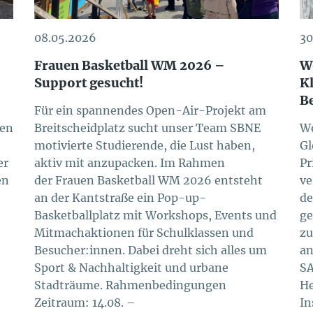
08.05.2026
30
Frauen Basketball WM 2026 –
W
Support gesucht!
K
B
Für ein spannendes Open-Air-Projekt am
den
Breitscheidplatz sucht unser Team SBNE
Wo
motivierte Studierende, die Lust haben,
Gl
er
aktiv mit anzupacken. Im Rahmen
Pr
en
der Frauen Basketball WM 2026 entsteht
ve
an der Kantstraße ein Pop-up-
de
Basketballplatz mit Workshops, Events und
ge
Mitmachaktionen für Schulklassen und
zu
Besucher:innen. Dabei dreht sich alles um
an
Sport & Nachhaltigkeit und urbane
SA
Stadträume. Rahmenbedingungen
He
Zeitraum: 14.08. –
In