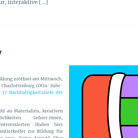
ur, interaktive […]
7
cklung eröffnet am Mittwoch,
 Charlottenburg (Otto-Suhr-
ie
17 Nachhaltigkeitsziele der
hl an Materialien, kreativen
chkeiten. Lehrer:innen,
nteressierten finden hier
entierkoffer zur Bildung für
hen von „Keine Armut“ über