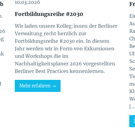
10.03.2026
rb
Fr
Fortbildungsreihe #2030
n
Ei
Au
Wir laden unsere Kolleg:innen der Berliner
026
Ra
Verwaltung recht herzlich zur
ng
Ch
Fortbildungsreihe #2030 ein. In diesem
Be
Jahr werden wir in Form von Exkursionen
nk
Uh
und Workshops die im
Sc
Nachhaltigkeitsplaner 2026 vorgestellten
n
Se
Berliner Best Practices kennenlernen.
Te
d
ma
Mehr erfahren
Kl
We
[…