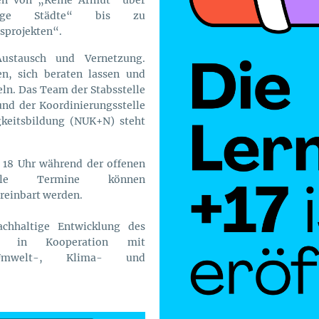
altige Städte“ bis zu
sprojekten“.
ustausch und Vernetzung.
n, sich beraten lassen und
ln. Das Team der Stabsstelle
und der Koordinierungsstelle
keitsbildung (NUK+N) steht
s 18 Uhr während der offenen
uelle Termine können
reinbart werden.
achhaltige Entwicklung des
dorf in Kooperation mit
 Umwelt-, Klima- und