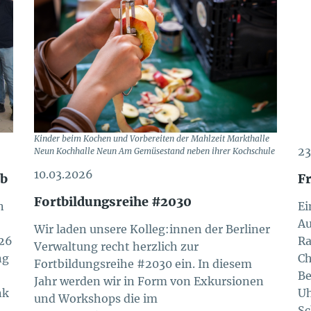
Kinder beim Kochen und Vorbereiten der Mahlzeit Markthalle
23
Neun Kochhalle Neun Am Gemüsestand neben ihrer Kochschule
10.03.2026
rb
Fr
Fortbildungsreihe #2030
n
Ei
Au
Wir laden unsere Kolleg:innen der Berliner
026
Ra
Verwaltung recht herzlich zur
ng
Ch
Fortbildungsreihe #2030 ein. In diesem
Be
Jahr werden wir in Form von Exkursionen
nk
Uh
und Workshops die im
Sc