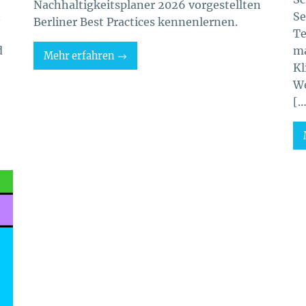
Nachhaltigkeitsplaner 2026 vorgestellten
n
Se
Berliner Best Practices kennenlernen.
Te
d
ma
Mehr erfahren
Kl
We
[…