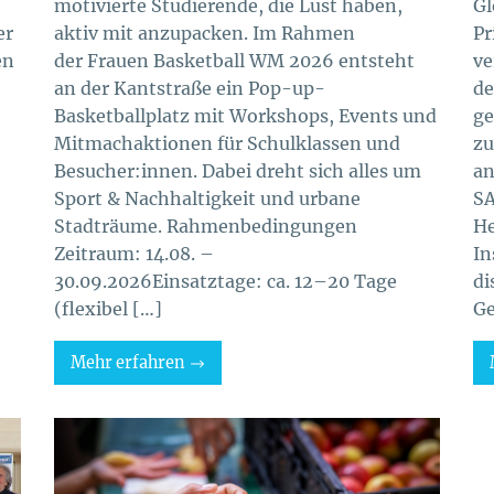
motivierte Studierende, die Lust haben,
Gl
er
aktiv mit anzupacken. Im Rahmen
Pr
en
der Frauen Basketball WM 2026 entsteht
ve
an der Kantstraße ein Pop-up-
de
Basketballplatz mit Workshops, Events und
ge
Mitmachaktionen für Schulklassen und
zu
Besucher:innen. Dabei dreht sich alles um
an
Sport & Nachhaltigkeit und urbane
SA
Stadträume. Rahmenbedingungen
He
Zeitraum: 14.08. –
In
30.09.2026Einsatztage: ca. 12–20 Tage
di
(flexibel […]
Ge
Mehr erfahren