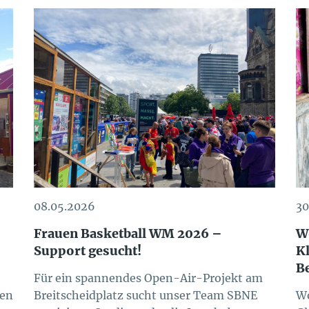
08.05.2026
30
Frauen Basketball WM 2026 –
W
Support gesucht!
K
B
Für ein spannendes Open-Air-Projekt am
den
Breitscheidplatz sucht unser Team SBNE
Wo